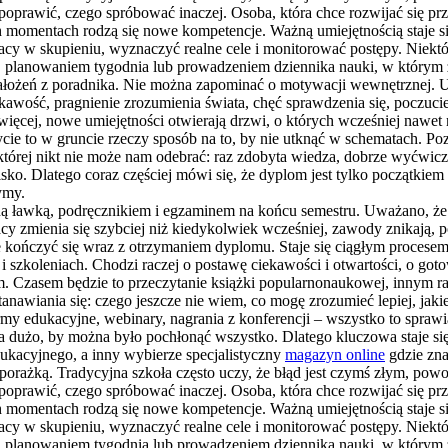
 poprawić, czego spróbować inaczej. Osoba, która chce rozwijać się pr
ch momentach rodzą się nowe kompetencje. Ważną umiejętnością staje si
pracy w skupieniu, wyznaczyć realne cele i monitorować postępy. Niekt
 planowaniem tygodnia lub prowadzeniem dziennika nauki, w którym zap
założeń z poradnika. Nie można zapominać o motywacji wewnętrznej. Uc
kawość, pragnienie zrozumienia świata, chęć sprawdzenia się, poczucie
 więcej, nowe umiejętności otwierają drzwi, o których wcześniej nawet
cie to w gruncie rzeczy sposób na to, by nie utknąć w schematach. Po
, której nikt nie może nam odebrać: raz zdobyta wiedza, dobrze wyćwic
sko. Dlatego coraz częściej mówi się, że dyplom jest tylko początkiem
ymy.
olną ławką, podręcznikiem i egzaminem na końcu semestru. Uważano, ż
acy zmienia się szybciej niż kiedykolwiek wcześniej, zawody znikają, p
że kończyć się wraz z otrzymaniem dyplomu. Staje się ciągłym procesem
 i szkoleniach. Chodzi raczej o postawę ciekawości i otwartości, o go
ym. Czasem będzie to przeczytanie książki popularnonaukowej, innym r
awiania się: czego jeszcze nie wiem, co mogę zrozumieć lepiej, jakie 
rmy edukacyjne, webinary, nagrania z konferencji – wszystko to spraw
 za dużo, by można było pochłonąć wszystko. Dlatego kluczowa staje si
dukacyjnego, a inny wybierze specjalistyczny
magazyn online
gdzie zna
 z porażką. Tradycyjna szkoła często uczy, że błąd jest czymś złym, 
 poprawić, czego spróbować inaczej. Osoba, która chce rozwijać się pr
ch momentach rodzą się nowe kompetencje. Ważną umiejętnością staje si
pracy w skupieniu, wyznaczyć realne cele i monitorować postępy. Niekt
 planowaniem tygodnia lub prowadzeniem dziennika nauki, w którym zap