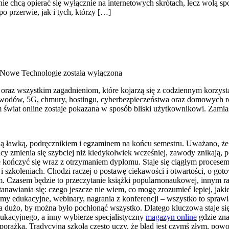
ie chcą opierać się wyłącznie na internetowych skrótach, lecz wolą spoj
o przerwie, jak i tych, którzy […]
i Nowe Technologie
została wyłączona
ci oraz wszystkim zagadnieniom, które kojarzą się z codziennym korz
łowodów, 5G, chmury, hostingu, cyberbezpieczeństwa oraz domowych ro
 świat online zostaje pokazana w sposób bliski użytkownikowi. Zami
olną ławką, podręcznikiem i egzaminem na końcu semestru. Uważano, ż
acy zmienia się szybciej niż kiedykolwiek wcześniej, zawody znikają, p
że kończyć się wraz z otrzymaniem dyplomu. Staje się ciągłym procesem
 i szkoleniach. Chodzi raczej o postawę ciekawości i otwartości, o go
ym. Czasem będzie to przeczytanie książki popularnonaukowej, innym r
awiania się: czego jeszcze nie wiem, co mogę zrozumieć lepiej, jakie 
rmy edukacyjne, webinary, nagrania z konferencji – wszystko to spraw
 za dużo, by można było pochłonąć wszystko. Dlatego kluczowa staje si
dukacyjnego, a inny wybierze specjalistyczny
magazyn online
gdzie zna
 z porażką. Tradycyjna szkoła często uczy, że błąd jest czymś złym, 