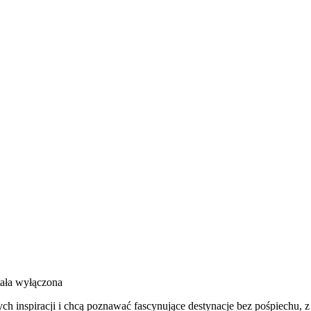
ała wyłączona
ych inspiracji i chcą poznawać fascynujące destynacje bez pośpiechu, 