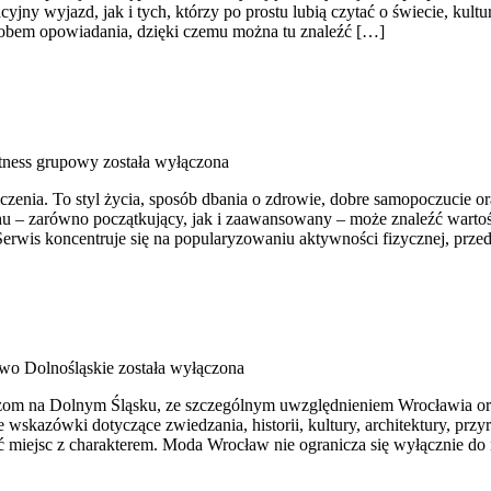
y wyjazd, jak i tych, którzy po prostu lubią czytać o świecie, kultura
sobem opowiadania, dzięki czemu można tu znaleźć […]
itness grupowy
została wyłączona
iczenia. To styl życia, sposób dbania o zdrowie, dobre samopoczucie o
 – zarówno początkujący, jak i zaawansowany – może znaleźć wartośc
erwis koncentruje się na popularyzowaniu aktywności fizycznej, prze
wo Dolnośląskie
została wyłączona
m na Dolnym Śląsku, ze szczególnym uwzględnieniem Wrocławia oraz m
wskazówki dotyczące zwiedzania, historii, kultury, architektury, przy
ać miejsc z charakterem. Moda Wrocław nie ogranicza się wyłącznie do