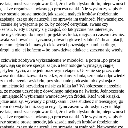
zez lata, musi zaakceptować fakt, że chwile dyskomfortu, niepewności
ę także organizacja własnego procesu nauki. Nie wystarczy zapisać
órzy stosują proste metody, jak zasada małych kroków (codziennie
isują, czego się nauczyli i co sprawia im trudność. Najważniejsze,
zenie się wyłącznie po to, by zdobyć certyfikat, awans czy
 sensu. Kiedy uczymy się czegoś, co faktycznie nas interesuje,
 nie myśleliśmy: do innych projektów, ludzi, miejsc, a czasem również
zwala zachować elastyczność, otwartą głowę i zdolność do adaptacji,
zone umiejętności i nawyk ciekawości pozostają z nami na długo,
 drogi, a nie jej końcem – bo prawdziwa edukacja zaczyna się wtedy,
e człowiek zdobywa wykształcenie w młodości, a potem „po prostu
ojawiają się nowe specjalizacje, a technologie wymagają ciągłej
, stylem życia, a nie jednorazowym etapem. Uczenie się przez całe
towość do aktualizowania wiedzy, zmiany zdania, szukania odpowiedzi
azem obejrzenie wykładu, przesłuchanie podcastu lub dyskusja z
umiejętności przydadzą mi się za kilka lat? Współczesne narzędzia
ia, że można uczyć się z dowolnego miejsca na świecie. Jednocześnie
ę umiejętność wybierania wartościowych źródeł. Ktoś woli książki,
jdzie analizy, wywiady z praktykami i case studies z interesującej go
powodem do wstydu i niższej oceny. Tymczasem w dorosłym życiu błąd
zez lata, musi zaakceptować fakt, że chwile dyskomfortu, niepewności
ę także organizacja własnego procesu nauki. Nie wystarczy zapisać
órzy stosują proste metody, jak zasada małych kroków (codziennie
isują, czego się nauczyli i co sprawia im trudność. Najważniejsze,