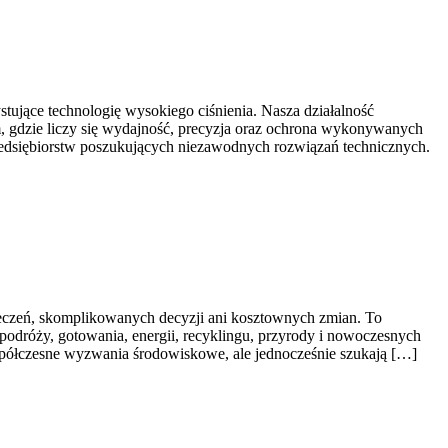
ujące technologię wysokiego ciśnienia. Nasza działalność
m, gdzie liczy się wydajność, precyzja oraz ochrona wykonywanych
rzedsiębiorstw poszukujących niezawodnych rozwiązań technicznych.
zeczeń, skomplikowanych decyzji ani kosztownych zmian. To
 podróży, gotowania, energii, recyklingu, przyrody i nowoczesnych
współczesne wyzwania środowiskowe, ale jednocześnie szukają […]