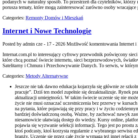
podanych w naturalny sposób. To przestrzeń dla czytelników, którzy n
porusza tematy, które mogą zainteresować zarówno osoby wracające p
Categories:
Remonty Domów i Mieszkań
Internet i Nowe Technologie
Posted by admin
cze - 17 - 2026
Możliwość komentowania
Internet 
Internat.com.pl to interesujący cyfrowy przewodnik poświęcony sie
które chcą poznać świecie internetu, sieci bezprzewodowych, świat
Satelitarny i Chmura i Przechowywanie Danych. To serwis, w którym
Categories:
Metody Alternatywne
Jeszcze nie tak dawno edukacja kojarzyła się głównie ze szk
pracuje”. Dziś ten model zupełnie się dezaktualizuje. Rynek pr
aktualizacji umiejętności. W takim świecie uczenie się nie mo
życie nie musi oznaczać uczestniczenia bez przerwy w kursach
na pytania, które pojawiają się przy pracy i w życiu codzienn
bardziej doświadczoną osobą. Ważne, by zachować nawyk zastan
niesamowicie ułatwiają dostęp do wiedzy. Kursy online, platfo
pojawia się wyzwanie selekcji informacji. Tego jest po prostu
ktoś podcasty, ktoś korzysta regularnie z wybranego serwisu e
branży. Uczenie się przez całe życie wymaga też innej relacji