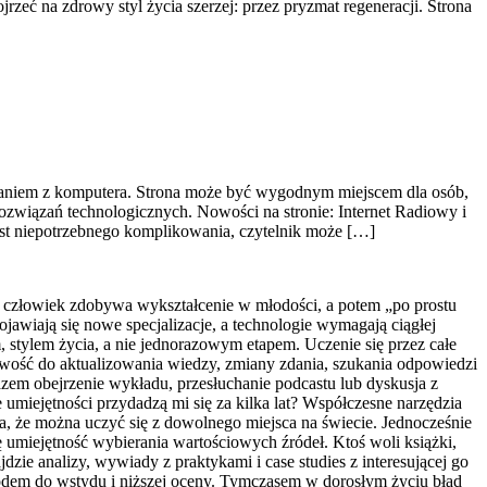
rzeć na zdrowy styl życia szerzej: przez pryzmat regeneracji. Strona
ystaniem z komputera. Strona może być wygodnym miejscem dla osób,
związań technologicznych. Nowości na stronie: Internet Radiowy i
ast niepotrzebnego komplikowania, czytelnik może […]
e człowiek zdobywa wykształcenie w młodości, a potem „po prostu
ojawiają się nowe specjalizacje, a technologie wymagają ciągłej
, stylem życia, a nie jednorazowym etapem. Uczenie się przez całe
towość do aktualizowania wiedzy, zmiany zdania, szukania odpowiedzi
azem obejrzenie wykładu, przesłuchanie podcastu lub dyskusja z
umiejętności przydadzą mi się za kilka lat? Współczesne narzędzia
ia, że można uczyć się z dowolnego miejsca na świecie. Jednocześnie
ę umiejętność wybierania wartościowych źródeł. Ktoś woli książki,
jdzie analizy, wywiady z praktykami i case studies z interesującej go
powodem do wstydu i niższej oceny. Tymczasem w dorosłym życiu błąd