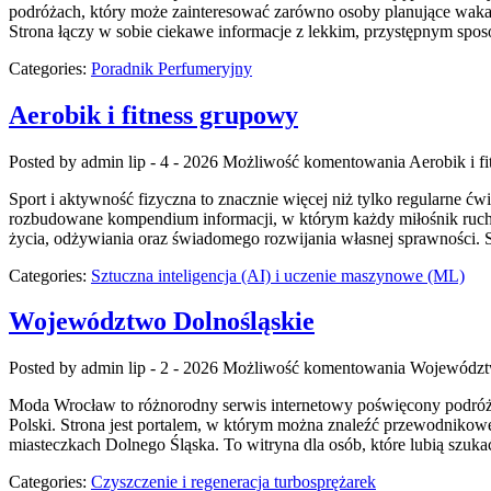
podróżach, który może zainteresować zarówno osoby planujące wakacyjn
Strona łączy w sobie ciekawe informacje z lekkim, przystępnym spo
Categories:
Poradnik Perfumeryjny
Aerobik i fitness grupowy
Posted by admin
lip - 4 - 2026
Możliwość komentowania
Aerobik i f
Sport i aktywność fizyczna to znacznie więcej niż tylko regularne ćw
rozbudowane kompendium informacji, w którym każdy miłośnik ruchu
życia, odżywiania oraz świadomego rozwijania własnej sprawności. S
Categories:
Sztuczna inteligencja (AI) i uczenie maszynowe (ML)
Województwo Dolnośląskie
Posted by admin
lip - 2 - 2026
Możliwość komentowania
Województ
Moda Wrocław to różnorodny serwis internetowy poświęcony podróżo
Polski. Strona jest portalem, w którym można znaleźć przewodnikowe 
miasteczkach Dolnego Śląska. To witryna dla osób, które lubią szuk
Categories:
Czyszczenie i regeneracja turbosprężarek