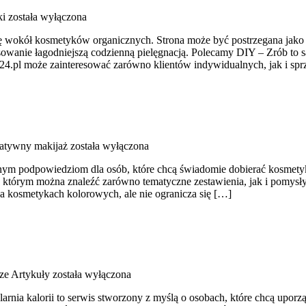
ki
została wyłączona
ię wokół kosmetyków organicznych. Strona może być postrzegana jako pu
eresowanie łagodniejszą codzienną pielęgnacją. Polecamy DIY – Zrób
rp24.pl może zainteresować zarówno klientów indywidualnych, jak i s
eatywny makijaż
została wyłączona
tnym podpowiedziom dla osób, które chcą świadomie dobierać kosmetyki
w którym można znaleźć zarówno tematyczne zestawienia, jak i pomysły
na kosmetykach kolorowych, ale nie ogranicza się […]
ze Artykuły
została wyłączona
alarnia kalorii to serwis stworzony z myślą o osobach, które chcą upor