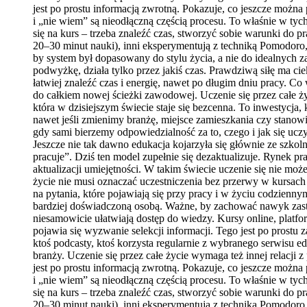
jest po prostu informacją zwrotną. Pokazuje, co jeszcze można
i „nie wiem” są nieodłączną częścią procesu. To właśnie w ty
się na kurs – trzeba znaleźć czas, stworzyć sobie warunki do 
20–30 minut nauki), inni eksperymentują z techniką Pomodoro,
by system był dopasowany do stylu życia, a nie do idealnych 
podwyżkę, działa tylko przez jakiś czas. Prawdziwą siłę ma cie
łatwiej znaleźć czas i energię, nawet po długim dniu pracy. Co
do całkiem nowej ścieżki zawodowej. Uczenie się przez całe ży
która w dzisiejszym świecie staje się bezcenna. To inwestycja
nawet jeśli zmienimy branżę, miejsce zamieszkania czy stanowi
gdy sami bierzemy odpowiedzialność za to, czego i jak się ucz
Jeszcze nie tak dawno edukacja kojarzyła się głównie ze szk
pracuje”. Dziś ten model zupełnie się dezaktualizuje. Rynek pr
aktualizacji umiejętności. W takim świecie uczenie się nie mo
życie nie musi oznaczać uczestniczenia bez przerwy w kursach
na pytania, które pojawiają się przy pracy i w życiu codzienn
bardziej doświadczoną osobą. Ważne, by zachować nawyk zastan
niesamowicie ułatwiają dostęp do wiedzy. Kursy online, platfo
pojawia się wyzwanie selekcji informacji. Tego jest po prostu
ktoś podcasty, ktoś korzysta regularnie z wybranego serwisu e
branży. Uczenie się przez całe życie wymaga też innej relacji
jest po prostu informacją zwrotną. Pokazuje, co jeszcze można
i „nie wiem” są nieodłączną częścią procesu. To właśnie w ty
się na kurs – trzeba znaleźć czas, stworzyć sobie warunki do 
20–30 minut nauki), inni eksperymentują z techniką Pomodoro,