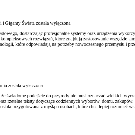
i i Giganty Świata
została wyłączona
owego, dostarczając profesjonalne systemy oraz urządzenia wykorzyst
ju kompleksowych rozwiązań, które znajdują zastosowanie wszędzie ta
chnologii, które odpowiadają na potrzeby nowoczesnego przemysłu i p
hnia
została wyłączona
e, że świadome podejście do przyrody nie musi oznaczać wielkich wyr
i oraz rzetelne teksty dotyczące codziennych wyborów, domu, zakupów,
 została przygotowana z myślą o osobach, które chcą lepiej rozumieć 