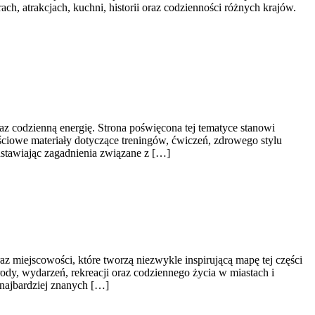
ch, atrakcjach, kuchni, historii oraz codzienności różnych krajów.
raz codzienną energię. Strona poświęcona tej tematyce stanowi
iowe materiały dotyczące treningów, ćwiczeń, zdrowego stylu
dstawiając zagadnienia związane z […]
iejscowości, które tworzą niezwykle inspirującą mapę tej części
rody, wydarzeń, rekreacji oraz codziennego życia w miastach i
 najbardziej znanych […]