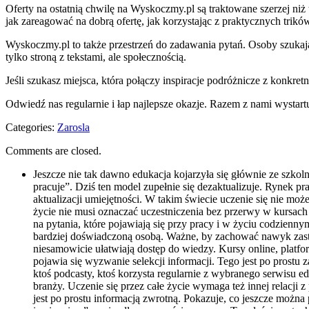
Oferty na ostatnią chwilę na Wyskoczmy.pl są traktowane szerzej ni
jak zareagować na dobrą ofertę, jak korzystając z praktycznych tri
Wyskoczmy.pl to także przestrzeń do zadawania pytań. Osoby szukają
tylko stroną z tekstami, ale społecznością.
Jeśli szukasz miejsca, która połączy inspiracje podróżnicze z konkr
Odwiedź nas regularnie i łap najlepsze okazje. Razem z nami wystart
Categories:
Zarosla
Comments are closed.
Jeszcze nie tak dawno edukacja kojarzyła się głównie ze szk
pracuje”. Dziś ten model zupełnie się dezaktualizuje. Rynek pr
aktualizacji umiejętności. W takim świecie uczenie się nie mo
życie nie musi oznaczać uczestniczenia bez przerwy w kursach
na pytania, które pojawiają się przy pracy i w życiu codzienn
bardziej doświadczoną osobą. Ważne, by zachować nawyk zastan
niesamowicie ułatwiają dostęp do wiedzy. Kursy online, platfo
pojawia się wyzwanie selekcji informacji. Tego jest po prostu
ktoś podcasty, ktoś korzysta regularnie z wybranego serwisu e
branży. Uczenie się przez całe życie wymaga też innej relacji
jest po prostu informacją zwrotną. Pokazuje, co jeszcze można