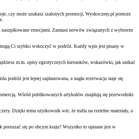
woje, czy może szukasz szalonych promocji, Wyskoczmy.pl pomoże
e.
oraz naszpikowane emocjami. Zamiast nerwów związanych z wyborem
pomogą Ci szybko wskoczyć w podróż. Każdy wpis jest pisany w
znajdziesz m.in. opisy egzotycznych kierunków, wskazówki, jak unikać
a podróż jest lepiej zaplanowana, a nagła rezerwacja staje się
komercją. Wśród publikowanych artykułów znajdują się przewodniki
ery. Dzięki temu użytkownik wie, że trafia na rzetelne materiały, a
 poruszać się po obcym kraju? Wszystko to opisane jest w