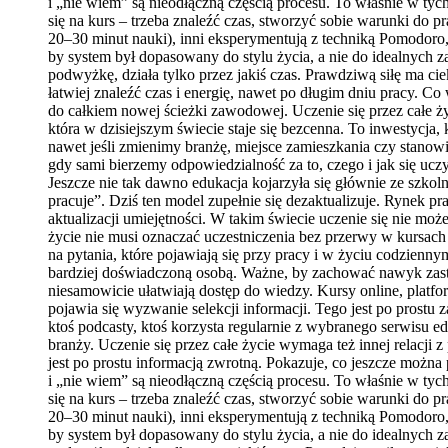
i „nie wiem” są nieodłączną częścią procesu. To właśnie w ty
się na kurs – trzeba znaleźć czas, stworzyć sobie warunki do 
20–30 minut nauki), inni eksperymentują z techniką Pomodoro,
by system był dopasowany do stylu życia, a nie do idealnych 
podwyżkę, działa tylko przez jakiś czas. Prawdziwą siłę ma cie
łatwiej znaleźć czas i energię, nawet po długim dniu pracy. Co
do całkiem nowej ścieżki zawodowej. Uczenie się przez całe ży
która w dzisiejszym świecie staje się bezcenna. To inwestycja
nawet jeśli zmienimy branżę, miejsce zamieszkania czy stanowi
gdy sami bierzemy odpowiedzialność za to, czego i jak się ucz
Jeszcze nie tak dawno edukacja kojarzyła się głównie ze szk
pracuje”. Dziś ten model zupełnie się dezaktualizuje. Rynek pr
aktualizacji umiejętności. W takim świecie uczenie się nie mo
życie nie musi oznaczać uczestniczenia bez przerwy w kursach
na pytania, które pojawiają się przy pracy i w życiu codzienn
bardziej doświadczoną osobą. Ważne, by zachować nawyk zastan
niesamowicie ułatwiają dostęp do wiedzy. Kursy online, platfo
pojawia się wyzwanie selekcji informacji. Tego jest po prostu
ktoś podcasty, ktoś korzysta regularnie z wybranego serwisu e
branży. Uczenie się przez całe życie wymaga też innej relacji
jest po prostu informacją zwrotną. Pokazuje, co jeszcze można
i „nie wiem” są nieodłączną częścią procesu. To właśnie w ty
się na kurs – trzeba znaleźć czas, stworzyć sobie warunki do 
20–30 minut nauki), inni eksperymentują z techniką Pomodoro,
by system był dopasowany do stylu życia, a nie do idealnych 