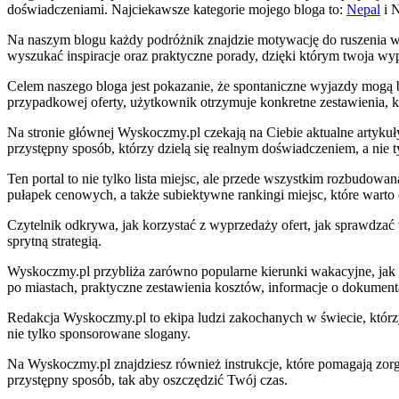
doświadczeniami. Najciekawsze kategorie mojego bloga to:
Nepal
i 
Na naszym blogu każdy podróżnik znajdzie motywację do ruszenia w
wyszukać inspiracje oraz praktyczne porady, dzięki którym twoja wy
Celem naszego bloga jest pokazanie, że spontaniczne wyjazdy mogą
przypadkowej oferty, użytkownik otrzymuje konkretne zestawienia, 
Na stronie głównej Wyskoczmy.pl czekają na Ciebie aktualne artyku
przystępny sposób, którzy dzielą się realnym doświadczeniem, a nie ty
Ten portal to nie tylko lista miejsc, ale przede wszystkim rozbudow
pułapek cenowych, a także subiektywne rankingi miejsc, które warto
Czytelnik odkrywa, jak korzystać z wyprzedaży ofert, jak sprawdzać w
sprytną strategią.
Wyskoczmy.pl przybliża zarówno popularne kierunki wakacyjne, jak 
po miastach, praktyczne zestawienia kosztów, informacje o dokument
Redakcja Wyskoczmy.pl to ekipa ludzi zakochanych w świecie, którzy 
nie tylko sponsorowane slogany.
Na Wyskoczmy.pl znajdziesz również instrukcje, które pomagają zor
przystępny sposób, tak aby oszczędzić Twój czas.