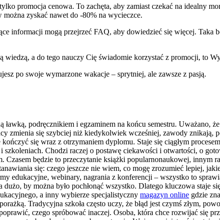
ż tylko promocja cenowa. To zachęta, aby zamiast czekać na idealny mo
ków można zyskać nawet do -80% na wycieczce.
ce informacji mogą przejrzeć FAQ, aby dowiedzieć się więcej. Taka b
etną wiedzą, a do tego nauczy Cię świadomie korzystać z promocji, to W
ujesz po swoje wymarzone wakacje – sprytniej, ale zawsze z pasją.
olną ławką, podręcznikiem i egzaminem na końcu semestru. Uważano, ż
acy zmienia się szybciej niż kiedykolwiek wcześniej, zawody znikają, p
że kończyć się wraz z otrzymaniem dyplomu. Staje się ciągłym procesem
 i szkoleniach. Chodzi raczej o postawę ciekawości i otwartości, o go
ym. Czasem będzie to przeczytanie książki popularnonaukowej, innym r
awiania się: czego jeszcze nie wiem, co mogę zrozumieć lepiej, jakie 
rmy edukacyjne, webinary, nagrania z konferencji – wszystko to spraw
 za dużo, by można było pochłonąć wszystko. Dlatego kluczowa staje si
dukacyjnego, a inny wybierze specjalistyczny
magazyn online
gdzie zna
 z porażką. Tradycyjna szkoła często uczy, że błąd jest czymś złym, 
 poprawić, czego spróbować inaczej. Osoba, która chce rozwijać się pr