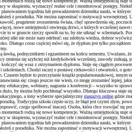
ch momentach rodzą się nowe kompetencje. Ważną umiejętnością staje si
pracy w skupieniu, wyznaczyć realne cele i monitorować postępy. Niekt
 planowaniem tygodnia lub prowadzeniem dziennika nauki, w którym zap
założeń z poradnika. Nie można zapominać o motywacji wewnętrznej. Uc
kawość, pragnienie zrozumienia świata, chęć sprawdzenia się, poczucie
 więcej, nowe umiejętności otwierają drzwi, o których wcześniej nawet
cie to w gruncie rzeczy sposób na to, by nie utknąć w schematach. Po
, której nikt nie może nam odebrać: raz zdobyta wiedza, dobrze wyćwic
sko. Dlatego coraz częściej mówi się, że dyplom jest tylko początkiem
ymy.
olną ławką, podręcznikiem i egzaminem na końcu semestru. Uważano, ż
acy zmienia się szybciej niż kiedykolwiek wcześniej, zawody znikają, p
że kończyć się wraz z otrzymaniem dyplomu. Staje się ciągłym procesem
 i szkoleniach. Chodzi raczej o postawę ciekawości i otwartości, o go
ym. Czasem będzie to przeczytanie książki popularnonaukowej, innym r
awiania się: czego jeszcze nie wiem, co mogę zrozumieć lepiej, jakie 
rmy edukacyjne, webinary, nagrania z konferencji – wszystko to spraw
 za dużo, by można było pochłonąć wszystko. Dlatego kluczowa staje si
dukacyjnego, a inny wybierze specjalistyczny
magazyn online
gdzie zna
 z porażką. Tradycyjna szkoła często uczy, że błąd jest czymś złym, 
 poprawić, czego spróbować inaczej. Osoba, która chce rozwijać się pr
ch momentach rodzą się nowe kompetencje. Ważną umiejętnością staje si
pracy w skupieniu, wyznaczyć realne cele i monitorować postępy. Niekt
 planowaniem tygodnia lub prowadzeniem dziennika nauki, w którym zap
założeń z poradnika. Nie można zapominać o motywacji wewnętrznej. Uc