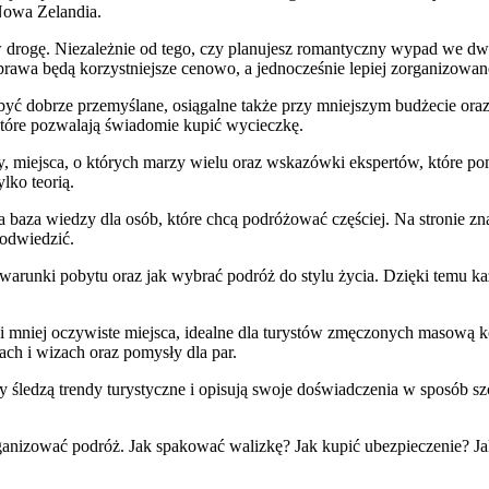
Nowa Zelandia.
 drogę. Niezależnie od tego, czy planujesz romantyczny wypad we d
prawa będą korzystniejsze cenowo, a jednocześnie lepiej zorganizowan
 być dobrze przemyślane, osiągalne także przy mniejszym budżecie 
które pozwalają świadomie kupić wycieczkę.
ły, miejsca, o których marzy wielu oraz wskazówki ekspertów, które 
lko teorią.
ana baza wiedzy dla osób, które chcą podróżować częściej. Na stronie 
 odwiedzić.
arunki pobytu oraz jak wybrać podróż do stylu życia. Dzięki temu każd
i mniej oczywiste miejsca, idealne dla turystów zmęczonych masową 
ach i wizach oraz pomysły dla par.
śledzą trendy turystyczne i opisują swoje doświadczenia w sposób szcz
ganizować podróż. Jak spakować walizkę? Jak kupić ubezpieczenie? Jak