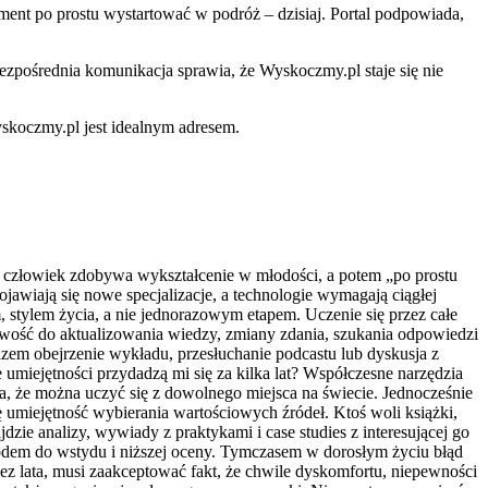
ment po prostu wystartować w podróż – dzisiaj. Portal podpowiada,
ezpośrednia komunikacja sprawia, że Wyskoczmy.pl staje się nie
yskoczmy.pl jest idealnym adresem.
e człowiek zdobywa wykształcenie w młodości, a potem „po prostu
ojawiają się nowe specjalizacje, a technologie wymagają ciągłej
, stylem życia, a nie jednorazowym etapem. Uczenie się przez całe
towość do aktualizowania wiedzy, zmiany zdania, szukania odpowiedzi
azem obejrzenie wykładu, przesłuchanie podcastu lub dyskusja z
umiejętności przydadzą mi się za kilka lat? Współczesne narzędzia
ia, że można uczyć się z dowolnego miejsca na świecie. Jednocześnie
ę umiejętność wybierania wartościowych źródeł. Ktoś woli książki,
jdzie analizy, wywiady z praktykami i case studies z interesującej go
powodem do wstydu i niższej oceny. Tymczasem w dorosłym życiu błąd
zez lata, musi zaakceptować fakt, że chwile dyskomfortu, niepewności