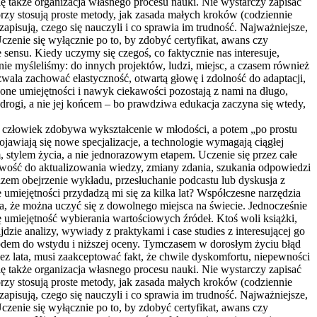
ę także organizacja własnego procesu nauki. Nie wystarczy zapisać
órzy stosują proste metody, jak zasada małych kroków (codziennie
isują, czego się nauczyli i co sprawia im trudność. Najważniejsze,
zenie się wyłącznie po to, by zdobyć certyfikat, awans czy
 sensu. Kiedy uczymy się czegoś, co faktycznie nas interesuje,
 nie myśleliśmy: do innych projektów, ludzi, miejsc, a czasem również
zwala zachować elastyczność, otwartą głowę i zdolność do adaptacji,
zone umiejętności i nawyk ciekawości pozostają z nami na długo,
 drogi, a nie jej końcem – bo prawdziwa edukacja zaczyna się wtedy,
e człowiek zdobywa wykształcenie w młodości, a potem „po prostu
ojawiają się nowe specjalizacje, a technologie wymagają ciągłej
, stylem życia, a nie jednorazowym etapem. Uczenie się przez całe
towość do aktualizowania wiedzy, zmiany zdania, szukania odpowiedzi
azem obejrzenie wykładu, przesłuchanie podcastu lub dyskusja z
umiejętności przydadzą mi się za kilka lat? Współczesne narzędzia
ia, że można uczyć się z dowolnego miejsca na świecie. Jednocześnie
ę umiejętność wybierania wartościowych źródeł. Ktoś woli książki,
jdzie analizy, wywiady z praktykami i case studies z interesującej go
powodem do wstydu i niższej oceny. Tymczasem w dorosłym życiu błąd
zez lata, musi zaakceptować fakt, że chwile dyskomfortu, niepewności
ę także organizacja własnego procesu nauki. Nie wystarczy zapisać
órzy stosują proste metody, jak zasada małych kroków (codziennie
isują, czego się nauczyli i co sprawia im trudność. Najważniejsze,
zenie się wyłącznie po to, by zdobyć certyfikat, awans czy