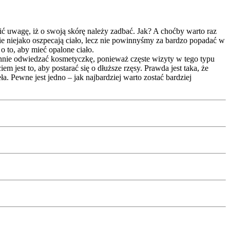
ć uwagę, iż o swoją skórę należy zadbać. Jak? A choćby warto raz
mie niejako oszpecają ciało, lecz nie powinnyśmy za bardzo popadać w
o to, aby mieć opalone ciało.
ennie odwiedzać kosmetyczkę, ponieważ częste wizyty w tego typu
est to, aby postarać się o dłuższe rzęsy. Prawda jest taka, że
a. Pewne jest jedno – jak najbardziej warto zostać bardziej