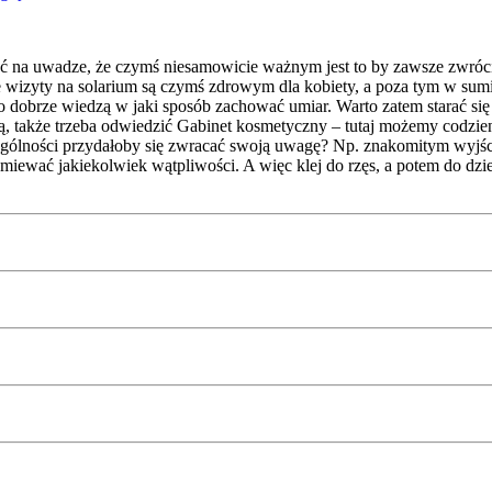
eć na uwadze, że czymś niesamowicie ważnym jest to by zawsze zwróci
ste wizyty na solarium są czymś zdrowym dla kobiety, a poza tym w su
dzo dobrze wiedzą w jaki sposób zachować umiar. Warto zatem starać się 
tą, także trzeba odwiedzić Gabinet kosmetyczny – tutaj możemy codzi
ności przydałoby się zwracać swoją uwagę? Np. znakomitym wyjściem j
miewać jakiekolwiek wątpliwości. A więc klej do rzęs, a potem do dzieł