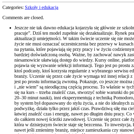
Categories:
Szkoły i edukacja
Comments are closed.
Jeszcze nie tak dawno edukacja kojarzyła się głównie ze szk
pracuje”. Dziś ten model zupełnie się dezaktualizuje. Rynek pr
aktualizacji umiejętności. W takim świecie uczenie się nie mo
życie nie musi oznaczać uczestniczenia bez przerwy w kursach
na pytania, które pojawiają się przy pracy i w życiu codzienn
bardziej doświadczoną osobą. Ważne, by zachować nawyk zastan
niesamowicie ułatwiają dostęp do wiedzy. Kursy online, platfo
pojawia się wyzwanie selekcji informacji. Tego jest po prostu
ktoś podcasty, ktoś korzysta regularnie z wybranego serwisu e
branży. Uczenie się przez całe życie wymaga też innej relacji
jest po prostu informacją zwrotną. Pokazuje, co jeszcze można
i „nie wiem” są nieodłączną częścią procesu. To właśnie w ty
się na kurs – trzeba znaleźć czas, stworzyć sobie warunki do 
20–30 minut nauki), inni eksperymentują z techniką Pomodoro,
by system był dopasowany do stylu życia, a nie do idealnych 
podwyżkę, działa tylko przez jakiś czas. Prawdziwą siłę ma cie
łatwiej znaleźć czas i energię, nawet po długim dniu pracy. Co
do całkiem nowej ścieżki zawodowej. Uczenie się przez całe ży
która w dzisiejszym świecie staje się bezcenna. To inwestycja
nawet jeśli zmienimy branżę, miejsce zamieszkania czy stanowi