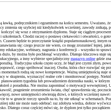
olną ławką, podręcznikiem i egzaminem na końcu semestru. Uważano, ż
acy zmienia się szybciej niż kiedykolwiek wcześniej, zawody znikają, p
że kończyć się wraz z otrzymaniem dyplomu. Staje się ciągłym procesem
 i szkoleniach. Chodzi raczej o postawę ciekawości i otwartości, o go
ym. Czasem będzie to przeczytanie książki popularnonaukowej, innym r
awiania się: czego jeszcze nie wiem, co mogę zrozumieć lepiej, jakie 
rmy edukacyjne, webinary, nagrania z konferencji – wszystko to spraw
 za dużo, by można było pochłonąć wszystko. Dlatego kluczowa staje si
dukacyjnego, a inny wybierze specjalistyczny
magazyn online
gdzie zna
 z porażką. Tradycyjna szkoła często uczy, że błąd jest czymś złym, 
 poprawić, czego spróbować inaczej. Osoba, która chce rozwijać się pr
ch momentach rodzą się nowe kompetencje. Ważną umiejętnością staje si
pracy w skupieniu, wyznaczyć realne cele i monitorować postępy. Niekt
 planowaniem tygodnia lub prowadzeniem dziennika nauki, w którym zap
założeń z poradnika. Nie można zapominać o motywacji wewnętrznej. Uc
kawość, pragnienie zrozumienia świata, chęć sprawdzenia się, poczucie
 więcej, nowe umiejętności otwierają drzwi, o których wcześniej nawet
cie to w gruncie rzeczy sposób na to, by nie utknąć w schematach. Po
, której nikt nie może nam odebrać: raz zdobyta wiedza, dobrze wyćwic
sko. Dlatego coraz częściej mówi się, że dyplom jest tylko początkiem