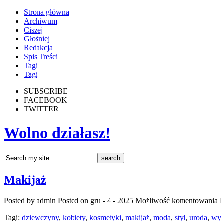
Strona główna
Archiwum
Ciszej
Głośniej
Redakcja
Spis Treści
Tagi
Tagi
SUBSCRIBE
FACEBOOK
TWITTER
Wolno działasz!
Makijaż
Posted by admin
Posted on gru - 4 - 2025
Możliwość komentowania
Tagi:
dziewczyny
,
kobiety
,
kosmetyki
,
makijaż
,
moda
,
styl
,
uroda
,
wy