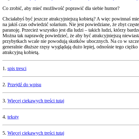
Co zrobić, aby mieć możliwość poprawić dla siebie humor?
Chciałabyś być jeszcze atrakcyjniejszą kobietą? A więc powinnaś mi
na jakiś czas odwiedzić solarium. Nie jest powiedziane, że zbyt czę
paranoję. Przecież wszystko jest dla ludzi – takich ludzi, którzy bar
Można tak naprawdę powiedzieć, że aby być atrakcyjniejszą niewias
przybytkach wcale nie powodują skutków ubocznych. Na co w szczegól
generalnie dłuższe rzęsy wyglądają dużo lepiej, odnośnie tego ciężko 
atrakcyjną kobietą.
1.
spis tresci
2.
Przejdź do wpisu
3.
Więcej ciekawych treści tutaj
4.
teksty
5.
Więcej ciekawych treści tutaj