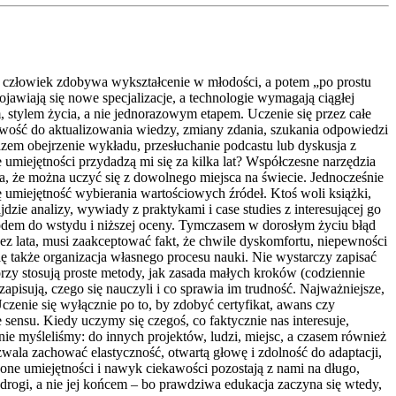
e człowiek zdobywa wykształcenie w młodości, a potem „po prostu
ojawiają się nowe specjalizacje, a technologie wymagają ciągłej
, stylem życia, a nie jednorazowym etapem. Uczenie się przez całe
towość do aktualizowania wiedzy, zmiany zdania, szukania odpowiedzi
azem obejrzenie wykładu, przesłuchanie podcastu lub dyskusja z
umiejętności przydadzą mi się za kilka lat? Współczesne narzędzia
ia, że można uczyć się z dowolnego miejsca na świecie. Jednocześnie
ę umiejętność wybierania wartościowych źródeł. Ktoś woli książki,
jdzie analizy, wywiady z praktykami i case studies z interesującej go
powodem do wstydu i niższej oceny. Tymczasem w dorosłym życiu błąd
zez lata, musi zaakceptować fakt, że chwile dyskomfortu, niepewności
ę także organizacja własnego procesu nauki. Nie wystarczy zapisać
órzy stosują proste metody, jak zasada małych kroków (codziennie
isują, czego się nauczyli i co sprawia im trudność. Najważniejsze,
zenie się wyłącznie po to, by zdobyć certyfikat, awans czy
 sensu. Kiedy uczymy się czegoś, co faktycznie nas interesuje,
 nie myśleliśmy: do innych projektów, ludzi, miejsc, a czasem również
zwala zachować elastyczność, otwartą głowę i zdolność do adaptacji,
zone umiejętności i nawyk ciekawości pozostają z nami na długo,
 drogi, a nie jej końcem – bo prawdziwa edukacja zaczyna się wtedy,